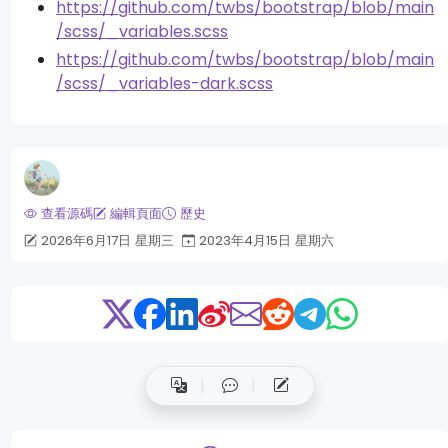
https://github.com/twbs/bootstrap/blob/main
/scss/_variables.scss
https://github.com/twbs/bootstrap/blob/main
/scss/_variables-dark.scss
查看源碼
編輯頁面
歷史
2026年6月17日 星期三
2023年4月15日 星期六