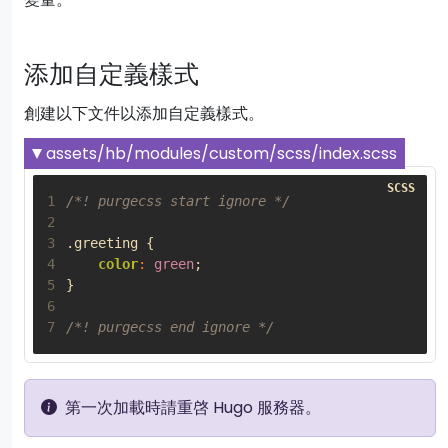
添加自定義樣式
創建以下文件以添加自定義樣式。
assets/hb/modules/custom/scss/index.scss
1
/*! purgecss start ignore */
2
3
.greeting
{
4
color
:
green
;
5
}
6
7
/*! purgecss end ignore */
第一次加載時請重啓 Hugo 服務器。