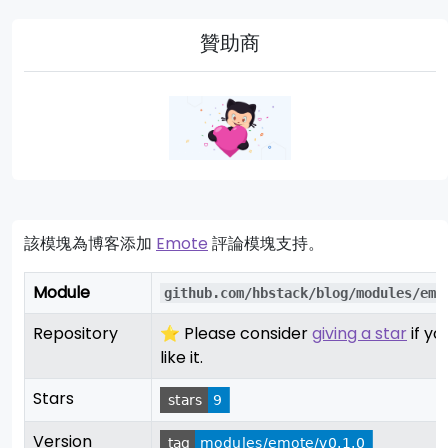
贊助商
該模塊為博客添加
Emote
評論模塊支持。
Module
github.com/hbstack/blog/modules/emo
Repository
⭐ Please consider
giving a star
if yo
like it.
Stars
Version