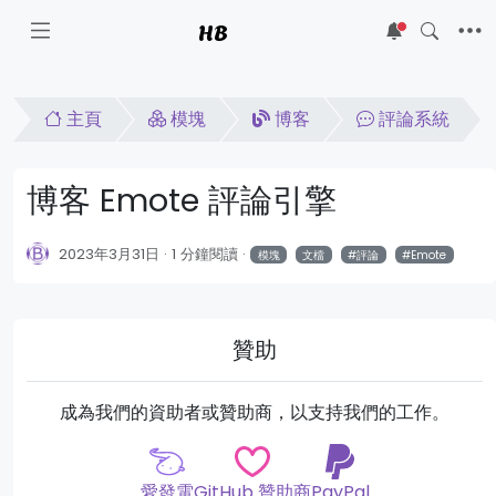
HB
5
主頁
模塊
博客
評論系統
博客 Emote 評論引擎
2023年3月31日
1 分鐘閱讀
模塊
文檔
評論
Emote
贊助
成為我們的資助者或贊助商，以支持我們的工作。
愛發電
GitHub 贊助商
PayPal