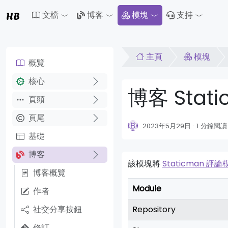
HB
文檔
博客
模塊
支持
Toggle Dropdown
Toggle Dropdown
Toggle 
主頁
模塊
概覽
核心
博客 Stat
頁頭
頁尾
2023年5月29日
1 分鐘閱讀
基礎
博客
該模塊將
Staticman 評論
博客概覽
Module
作者
社交分享按鈕
Repository
修訂