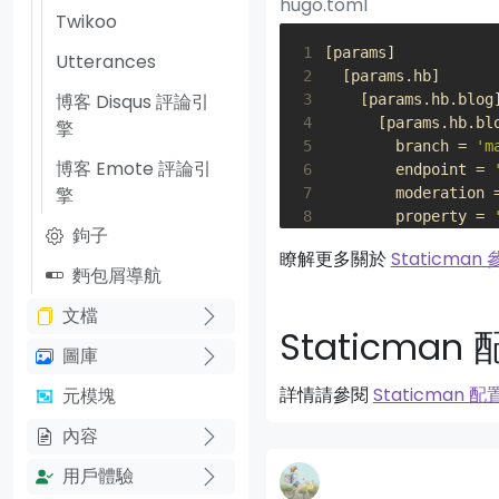
hugo.toml
Twikoo
 1
[
params
]
Utterances
 2
[
params
.
hb
]
博客 Disqus 評論引
 3
[
params
.
hb
.
blog
 4
[
params
.
hb
.
bl
擎
 5
branch
=
'm
博客 Emote 評論引
 6
endpoint
=
擎
 7
moderation
 8
property
=
鉤子
 9
repo
=
'use
瞭解更多關於
Staticman
10
service
=
'
麪包屑導航
文檔
Staticman
圖庫
詳情請參閱
Staticman 配
元模塊
內容
用戶體驗