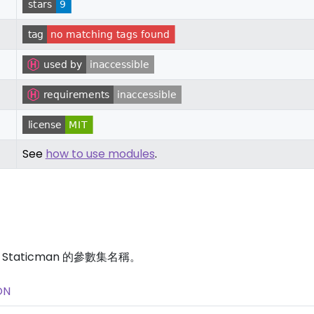
See
how to use modules
.
Staticman 的參數集名稱。
ON