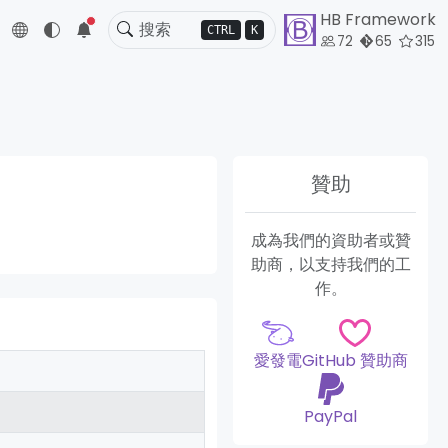
HB Framework
5
CTRL
K
72
65
315
贊助
成為我們的資助者或贊
助商，以支持我們的工
作。
愛發電
GitHub 贊助商
PayPal