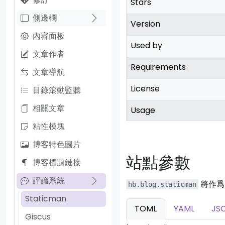
Stars
側邊欄
Version
內容面板
Used by
文章作者
Requirements
文章導航
License
目錄滾動監聽
相關文章
Usage
粘性模塊
博客特色圖片
站點參數
博客標題鏈接
評論系統
將作爲 
hb.blog.staticman
Staticman
TOML
YAML
JS
Giscus