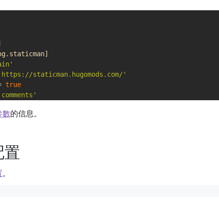
]
og
.
staticman
]
ain'
'https://staticman.hugomods.com/'
=
true
'comments'
r/repo'
 參數
的信息。
github'
 配置
置
。