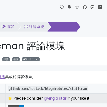
Dropdown
博客
評論系統
Staticman
icman 評論模塊
評論
模塊
Staticman
模塊
集成於博客佈局。
github.com/hbstack/blog/modules/staticman
⭐ Please consider
giving a star
if your like it.