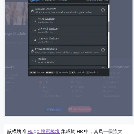
該模塊將
Hugo 搜索模塊
集成於 HB 中，其爲一個強大