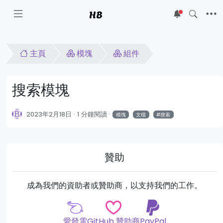
HB
5
主頁
模塊
組件
搜索模塊
2023年2月18日
1 分鐘閱讀
模塊
文檔
搜索
贊助
成為我們的資助者或贊助商，以支持我們的工作。
愛發電
GitHub 贊助商
PayPal