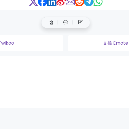
Twikoo
文檔 Emot