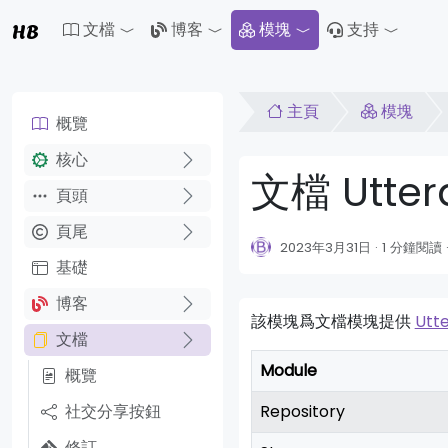
HB
文檔
博客
模塊
支持
Toggle Dropdown
Toggle Dropdown
Toggle 
主頁
模塊
概覽
核心
文檔 Utte
頁頭
頁尾
2023年3月31日
1 分鐘閱讀
基礎
博客
該模塊爲文檔模塊提供
Utt
文檔
Module
概覽
社交分享按鈕
Repository
修訂