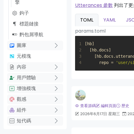
擎
Utterances 參數
列出了更
鉤子
TOML
YAML
JS
標題鏈接
params.toml
麪包屑導航
1
[
hb
]
圖庫
2
[
hb
.
docs
]
元模塊
3
[
hb
.
docs
.
utteran
4
repo
=
'user/s
內容
用戶體驗
增強模塊
觀感
查看源碼
編輯頁面
歷史
組件
2026年6月17日 星期三
20
短代碼