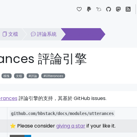
Dropdown
文檔
評論系統
Utterances
rances 評論引擎
模塊
文檔
評論
Utterances
erances
評論引擎的支持，其基於 GitHub issues.
github.com/hbstack/docs/modules/utterances
⭐ Please consider
giving a star
if your like it.