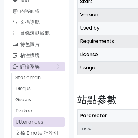
Stars
內容面板
Version
文檔導航
Used by
目錄滾動監聽
Requirements
特色圖片
License
粘性模塊
評論系統
Usage
Staticman
Disqus
站點參數
Giscus
Twikoo
Parameter
Utterances
repo
文檔 Emote 評論引