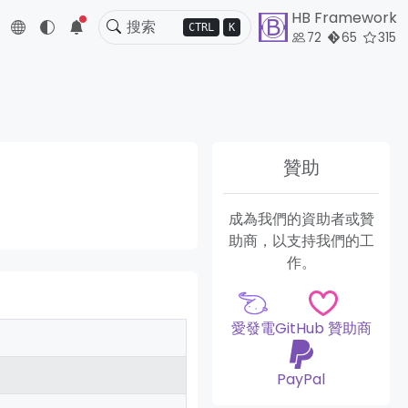
HB Framework
5
CTRL
K
72
65
315
贊助
成為我們的資助者或贊
助商，以支持我們的工
作。
愛發電
GitHub 贊助商
PayPal