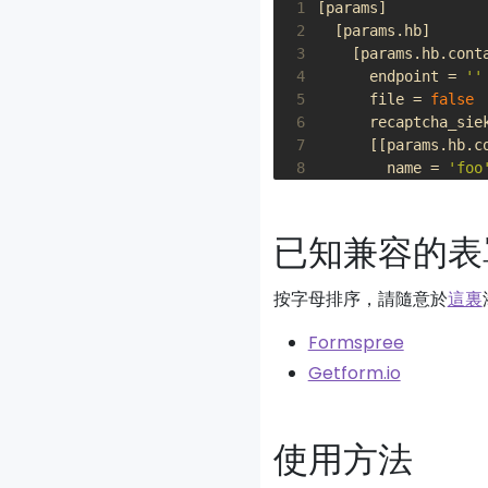
 1
[
params
]
 2
[
params
.
hb
]
 3
[
params
.
hb
.
cont
 4
endpoint
=
''
 5
file
=
false
 6
recaptcha_sie
 7
[[
params
.
hb
.
c
 8
name
=
'foo
 9
type
=
'hid
10
value
=
'ba
已知兼容的表
按字母排序，請隨意於
這裏
Formspree
Getform.io
使用方法