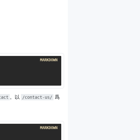
。以
爲
tact
/contact-us/