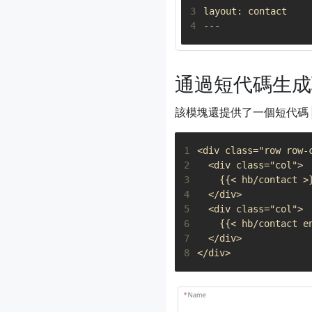
3
4
通過短代碼生成
該模塊還提供了一個短代碼
1
2
3
4
5
6
7
8