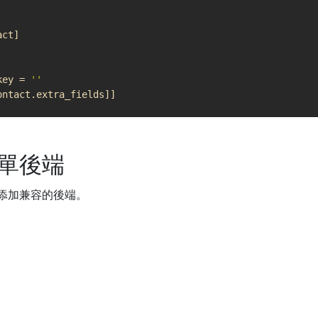
act
]
key
=
''
ontact
.
extra_fields
]]
'
den'
r'
單後端
添加兼容的後端。