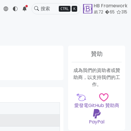
HB Framework
5
CTRL
K
72
65
315
贊助
成為我們的資助者或贊
助商，以支持我們的工
作。
愛發電
GitHub 贊助商
PayPal