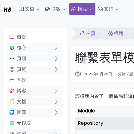
HB
文檔
博客
模塊
支持
Toggle Dropdown
Toggle Dropdown
Toggle 
主頁
模塊
概覽
核心
聯繫表單
頁頭
頁尾
2023年6月20日
1 分鐘閱讀
基礎
博客
該模塊內置了一個佈局和短
文檔
Module
圖庫
元模塊
Repository
內容