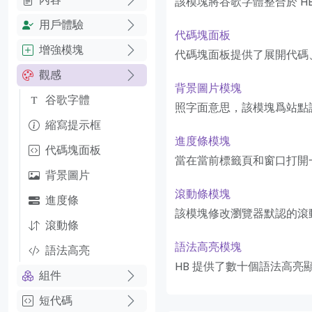
該模塊將谷歌字體整合於 H
用戶體驗
代碼塊面板
增強模塊
代碼塊面板提供了展開代碼
觀感
背景圖片模塊
谷歌字體
照字面意思，該模塊爲站點
縮寫提示框
進度條模塊
代碼塊面板
當在當前標籤頁和窗口打開
背景圖片
滾動條模塊
進度條
該模塊修改瀏覽器默認的滾
滾動條
語法高亮模塊
語法高亮
HB 提供了數十個語法高
組件
短代碼