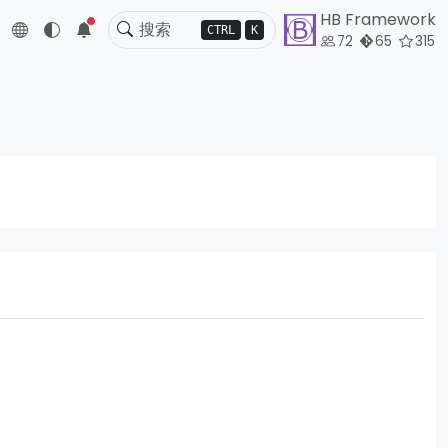
HB Framework
5
CTRL
K
72
65
315