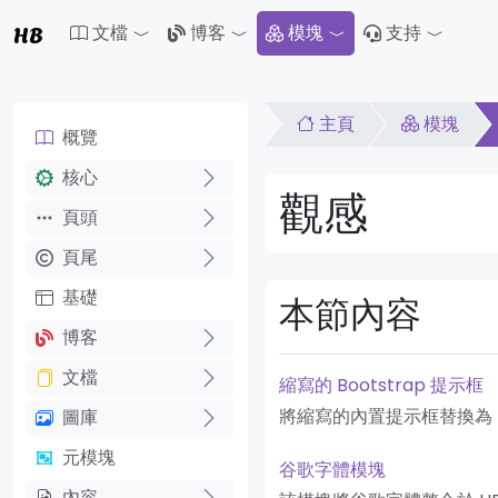
HB
文檔
博客
模塊
支持
Toggle Dropdown
Toggle Dropdown
Toggle 
主頁
模塊
概覽
核心
觀感
頁頭
頁尾
基礎
本節內容
博客
文檔
縮寫的 Bootstrap 提示框
將縮寫的內置提示框替換為 Bo
圖庫
元模塊
谷歌字體模塊
內容