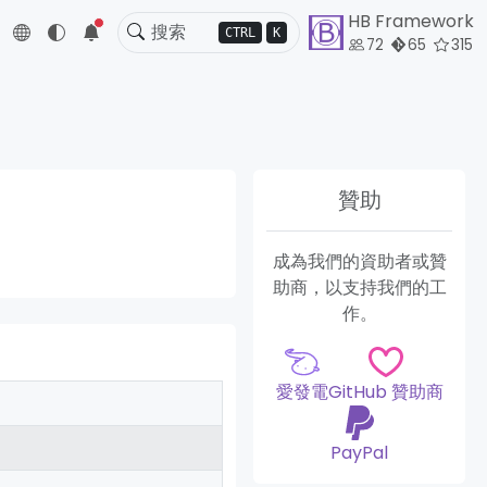
HB Framework
5
CTRL
K
72
65
315
贊助
成為我們的資助者或贊
助商，以支持我們的工
作。
愛發電
GitHub 贊助商
PayPal