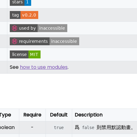
See
how to use modules
.
Type
Require
Default
Description
oolean
-
爲
則禁用默認動畫。
true
false