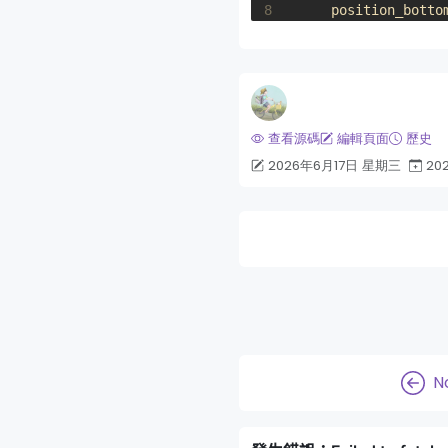
8
position_botto
9
position_end
=
查看源碼
編輯頁面
歷史
2026年6月17日 星期三
20
N