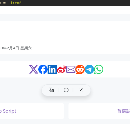
m
=
'1rem'
'1rem'
23年2月4日 星期六
o Script
首選