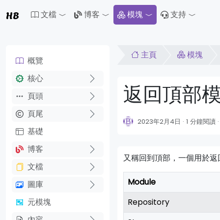
HB
文檔
博客
模塊
支持
Toggle Dropdown
Toggle Dropdown
Toggle 
主頁
模塊
概覽
核心
返回頂部
頁頭
頁尾
2023年2月4日
1 分鐘閱讀
基礎
博客
又稱回到頂部，一個用於返
文檔
Module
圖庫
元模塊
Repository
內容