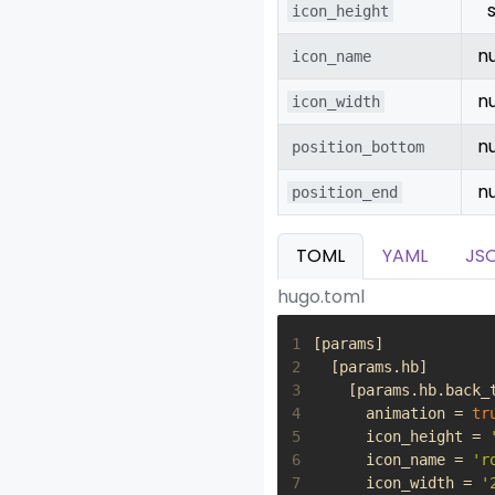
icon_height
n
icon_name
n
icon_width
n
position_bottom
n
position_end
TOML
YAML
JS
hugo.toml
1
[
params
]
2
[
params
.
hb
]
3
[
params
.
hb
.
back_
4
animation
=
tr
5
icon_height
=
6
icon_name
=
'r
7
icon_width
=
'