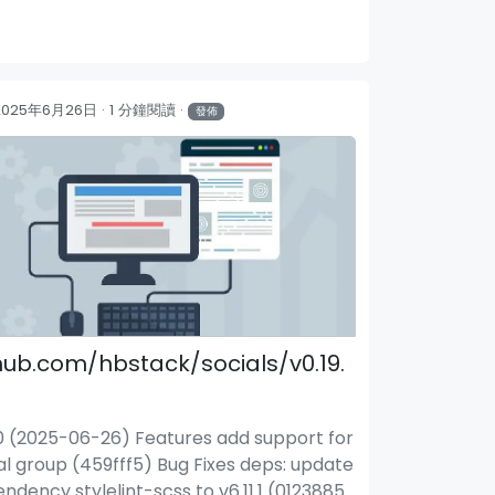
2025年6月26日
1 分鐘閱讀
發佈
hub.com/hbstack/socials/v0.19.
.0 (2025-06-26) Features add support for
al group (459fff5) Bug Fixes deps: update
ndency stylelint-scss to v6.11.1 (0123885)