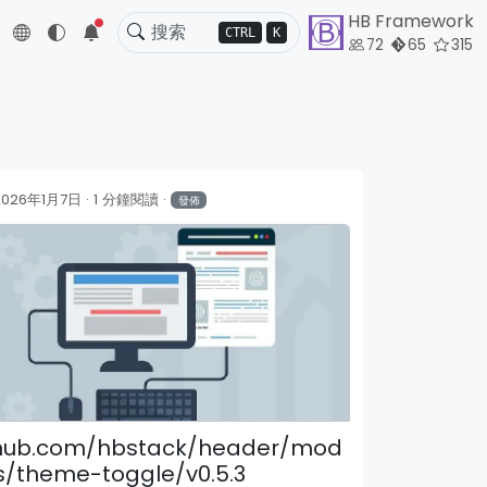
HB Framework
5
CTRL
K
72
65
315
2026年1月7日
1 分鐘閱讀
發佈
thub.com/hbstack/header/mod
s/theme-toggle/v0.5.3