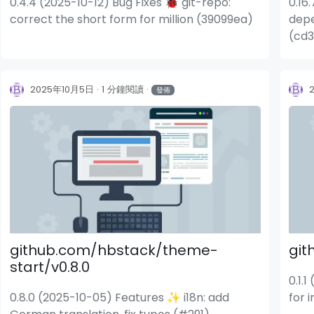
0.4.4 (2025-10-12) Bug Fixes 🐞 git-repo:
0.16
correct the short form for million (39099ea)
depe
(cd3
styl
2025年10月5日
1 分鐘閱讀
發佈
github.com/hbstack/theme-
git
start/v0.8.0
0.1.
0.8.0 (2025-10-05) Features ✨ i18n: add
for 