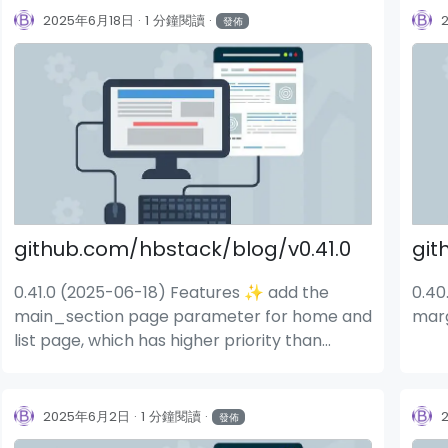
2025年6月18日
1 分鐘閱讀
發佈
github.com/hbstack/blog/v0.41.0
git
0.41.0 (2025-06-18) Features ✨ add the
0.40
main_section page parameter for home and
marg
list page, which has higher priority than
blog.home.main_sections (#1108) (4e0925a)
2025年6月2日
1 分鐘閱讀
發佈