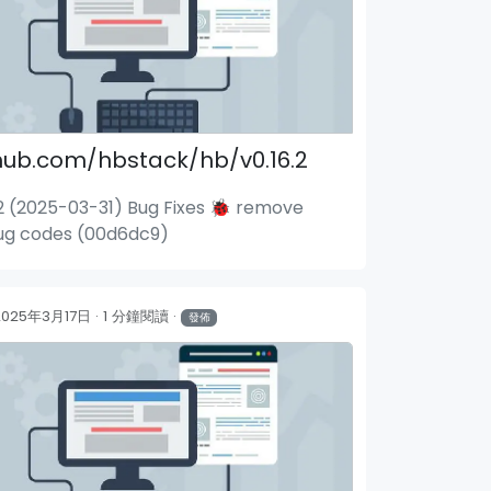
hub.com/hbstack/hb/v0.16.2
.2 (2025-03-31) Bug Fixes 🐞 remove
ug codes (00d6dc9)
2025年3月17日
1 分鐘閱讀
發佈