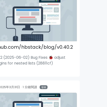
hub.com/hbstack/blog/v0.40.2
.2 (2025-06-02) Bug Fixes 🐞 adjust
ins for nested lists (28811cf)
2025年3月31日
1 分鐘閱讀
發佈