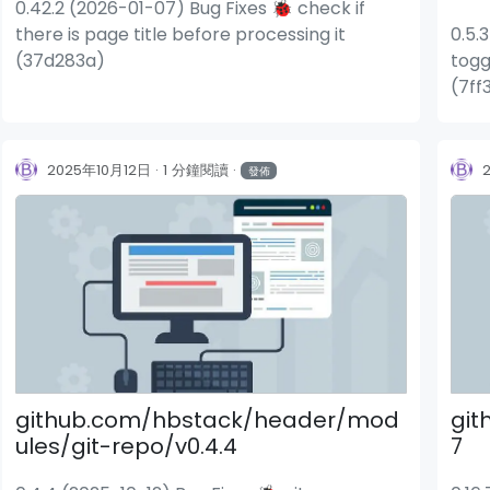
0.42.2 (2026-01-07) Bug Fixes 🐞 check if
there is page title before processing it
0.5.
(37d283a)
togg
(7ff
2025年10月12日
1 分鐘閱讀
發佈
頭新聞模塊
Bigger Picture 模塊
github.com/hbstack/header/mod
git
ules/git-repo/v0.4.4
7