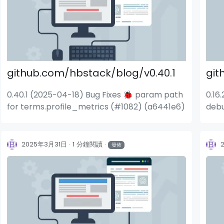
github.com/hbstack/blog/v0.40.1
git
0.40.1 (2025-04-18) Bug Fixes 🐞 param path
0.16
for terms.profile_metrics (#1082) (a6441e6)
deb
2025年3月31日
1 分鐘閱讀
發佈