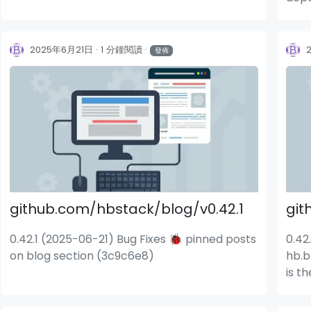
(a9748bb)
deps
v6.1
styl
2025年6月21日
1 分鐘閱讀
發佈
github.com/hbstack/blog/v0.42.1
git
0.42.1 (2025-06-21) Bug Fixes 🐞 pinned posts
0.42
on blog section (3c9c6e8)
hb.b
is t
defa