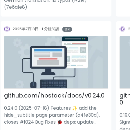
German translation, fix typos (#291)
(7e6a1e8)
2025年7月18日
1 分鐘閱讀
發佈
github.com/hbstack/docs/v0.24.0
git
0
0.24.0 (2025-07-18) Features ✨ add the
hide_subtitle page parameter (a4fe30d),
0.19
closes #1024 Bug Fixes 🐞 deps: update
Sign
dependency stylelint-scss to v6.12.1
depe