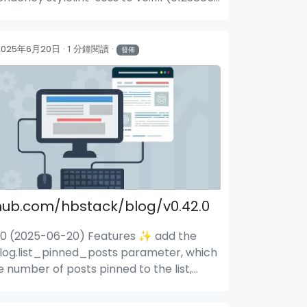
: update dependency stylelint-scss to
2.0 (54c4fa5) deps: update dependency
elint-scss to v6.12.1 (58a0e37)
2025年6月20日
1 分鐘閱讀
發佈
hub.com/hbstack/blog/v0.42.0
.0 (2025-06-20) Features ✨ add the
log.list_pinned_posts parameter, which
he number of posts pinned to the list,
ult to 1 (#1114) (9d40d1e)