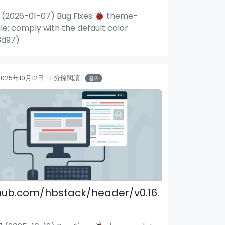
3 (2026-01-07) Bug Fixes 🐞 theme-
le: comply with the default color
3d97)
2025年10月12日
1 分鐘閱讀
發佈
搜索模塊
Ma
hub.com/hbstack/header/v0.16.