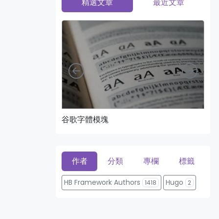
精選文章
最近文章
向左
向右
谷歌字體模塊
頁
作者
分類
專欄
標籤
HB Framework Authors
Hugo
1418
2