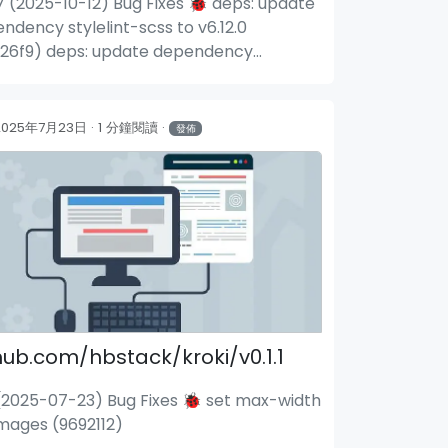
.7 (2025-10-12) Bug Fixes 🐞 deps: update
ndency stylelint-scss to v6.12.0
26f9) deps: update dependency
elint-scss to v6.12.1 (337c30e)
2025年7月23日
1 分鐘閱讀
發佈
hub.com/hbstack/kroki/v0.1.1
1 (2025-07-23) Bug Fixes 🐞 set max-width
images (9692112)