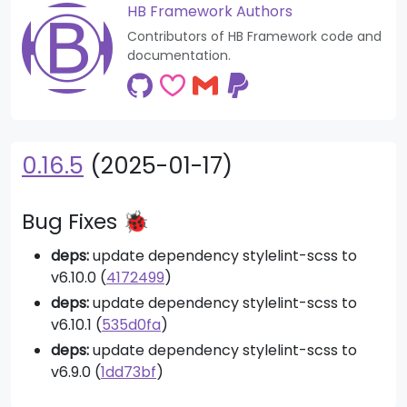
HB Framework Authors
Contributors of HB Framework code and
documentation.
0.16.5
(2025-01-17)
Bug Fixes 🐞
deps:
update dependency stylelint-scss to
v6.10.0 (
4172499
)
deps:
update dependency stylelint-scss to
v6.10.1 (
535d0fa
)
deps:
update dependency stylelint-scss to
v6.9.0 (
1dd73bf
)