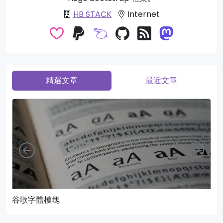
HB STACK
Internet
精選文章
最近文章
向左
向右
谷歌字體模塊
頁