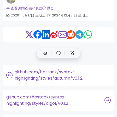
查看源碼
編輯頁面
歷史
2026年6月17日 星期三
2024年12月31日 星期二
github.com/hbstack/syntax-
highlighting/styles/autumn/v0.1.2
github.com/hbstack/syntax-
highlighting/styles/algol/v0.1.2