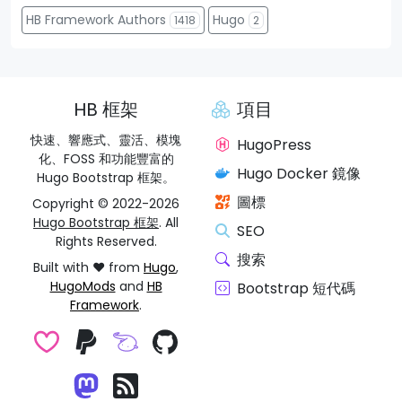
HB Framework Authors
Hugo
1418
2
HB 框架
項目
快速、響應式、靈活、模塊
HugoPress
化、FOSS 和功能豐富的
Hugo Docker 鏡像
Hugo Bootstrap 框架。
圖標
Copyright © 2022-2026
Hugo Bootstrap 框架
. All
SEO
Rights Reserved.
搜索
Built with ❤️ from
Hugo
,
HugoMods
and
HB
Bootstrap 短代碼
Framework
.