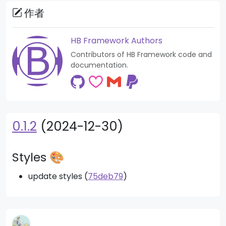
作者
HB Framework Authors
Contributors of HB Framework code and
documentation.
0.1.2
(2024-12-30)
Styles 🎨
update styles (
75deb79
)