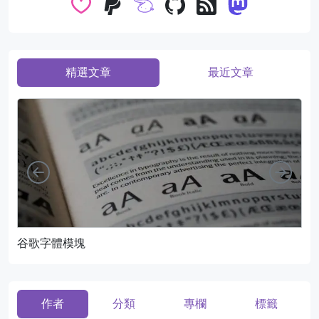
精選文章
最近文章
向左
向右
谷歌字體模塊
頁
作者
分類
專欄
標籤