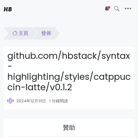
HB
5
主頁
發佈
github.com/hbstack/syntax
-
highlighting/styles/catppuc
cin-latte/v0.1.2
2024年12月31日
1 分鐘閱讀
贊助