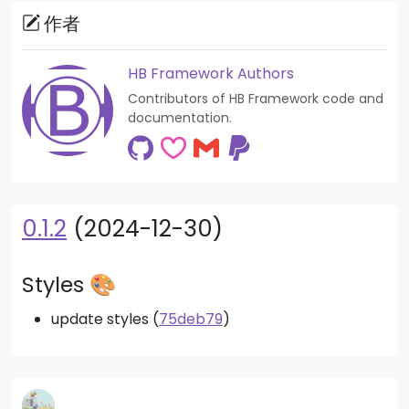
作者
HB Framework Authors
Contributors of HB Framework code and
documentation.
0.1.2
(2024-12-30)
Styles 🎨
update styles (
75deb79
)