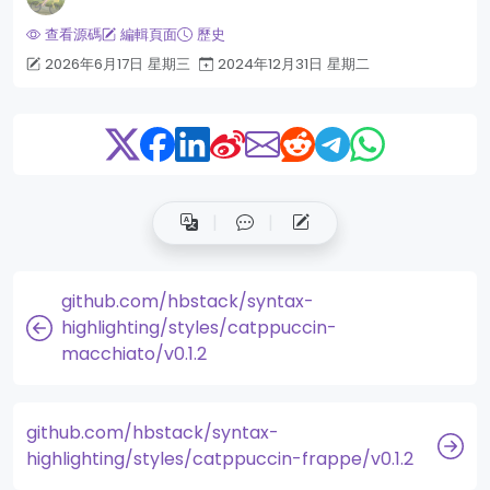
查看源碼
編輯頁面
歷史
2026年6月17日 星期三
2024年12月31日 星期二
github.com/hbstack/syntax-
highlighting/styles/catppuccin-
macchiato/v0.1.2
github.com/hbstack/syntax-
highlighting/styles/catppuccin-frappe/v0.1.2