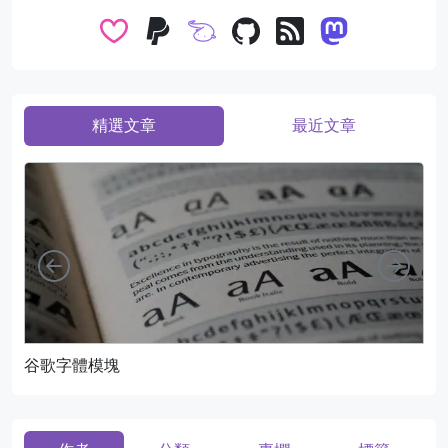
精選文章
最近文章
向左
向右
谷歌字體模塊
頁