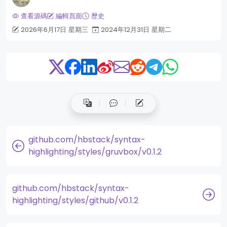
查看源碼
編輯頁面
歷史
2026年6月17日 星期三
2024年12月31日 星期二
github.com/hbstack/syntax-
highlighting/styles/gruvbox/v0.1.2
github.com/hbstack/syntax-
highlighting/styles/github/v0.1.2