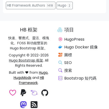
HB Framework Authors
Hugo
1418
2
HB 框架
項目
快速、響應式、靈活、模塊
HugoPress
化、FOSS 和功能豐富的
Hugo Docker 鏡像
Hugo Bootstrap 框架。
圖標
Copyright © 2022-2026
Hugo Bootstrap 框架
. All
SEO
Rights Reserved.
搜索
Built with ❤️ from
Hugo
,
HugoMods
and
HB
Bootstrap 短代碼
Framework
.