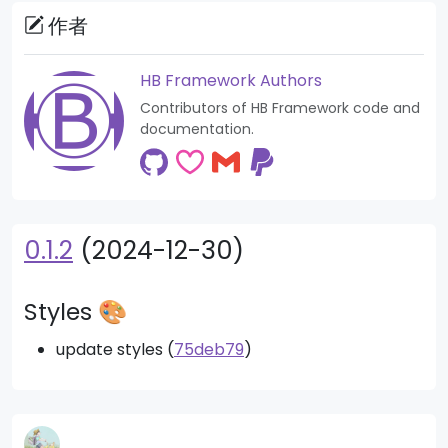
作者
HB Framework Authors
Contributors of HB Framework code and
documentation.
0.1.2
(2024-12-30)
Styles 🎨
update styles (
75deb79
)