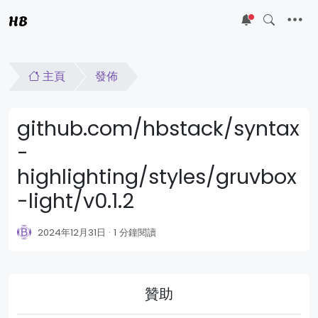
HB
5
主頁
發佈
github.com/hbstack/syntax
-
highlighting/styles/gruvbox
-light/v0.1.2
2024年12月31日
1 分鐘閱讀
贊助