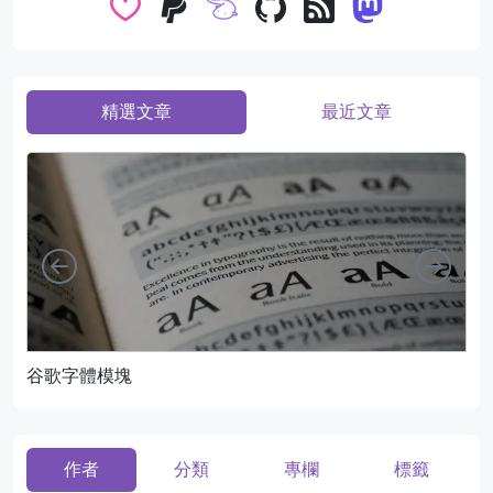
精選文章
最近文章
向左
向右
谷歌字體模塊
頁
作者
分類
專欄
標籤