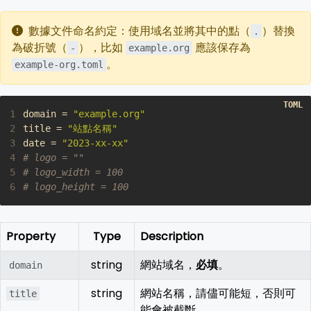
數據文件命名約定：使用域名並將其中的點（
）替換
.
為破折號（
），比如
應該保存為
-
example.org
。
example-org.toml
1
domain
=
"example.org"
2
title
=
"站點名稱"
3
date
=
"2023-xx-xx"
4
# logo = ""
5
# logo_width = 100
6
# logo_height = 100
Property
Type
Description
string
網站域名，
必填
。
domain
string
網站名稱，請儘可能短，否則可
title
能會被截斷。