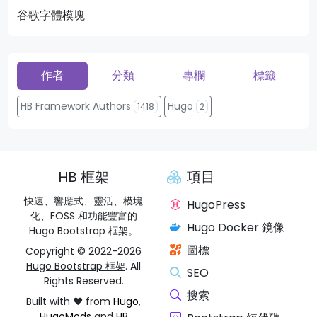
谷歌字體模塊
頁
作者
分類
專欄
標籤
HB Framework Authors
Hugo
1418
2
HB 框架
項目
快速、響應式、靈活、模塊
HugoPress
化、FOSS 和功能豐富的
Hugo Docker 鏡像
Hugo Bootstrap 框架。
圖標
Copyright © 2022-2026
Hugo Bootstrap 框架
. All
SEO
Rights Reserved.
搜索
Built with ❤️ from
Hugo
,
HugoMods
and
HB