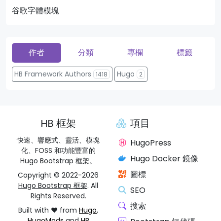
谷歌字體模塊
頁
作者
分類
專欄
標籤
HB Framework Authors
Hugo
1418
2
HB 框架
項目
快速、響應式、靈活、模塊
HugoPress
化、FOSS 和功能豐富的
Hugo Docker 鏡像
Hugo Bootstrap 框架。
圖標
Copyright © 2022-2026
Hugo Bootstrap 框架
. All
SEO
Rights Reserved.
搜索
Built with ❤️ from
Hugo
,
HugoMods
and
HB