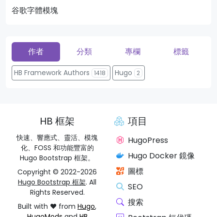
谷歌字體模塊
頁
作者
分類
專欄
標籤
HB Framework Authors
Hugo
1418
2
HB 框架
項目
快速、響應式、靈活、模塊
HugoPress
化、FOSS 和功能豐富的
Hugo Docker 鏡像
Hugo Bootstrap 框架。
圖標
Copyright © 2022-2026
Hugo Bootstrap 框架
. All
SEO
Rights Reserved.
搜索
Built with ❤️ from
Hugo
,
HugoMods
and
HB